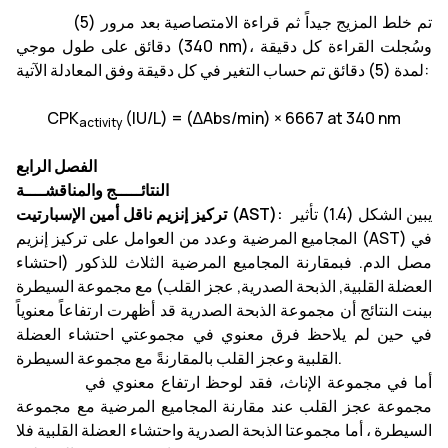
تم خلط المزيج جيداً ثم قراءة الامتصاصية بعد مرور (5)
دقائق على طول موجي (340 nm)، وسُجلت القراءة كل دقيقة
لمدة (5) دقائق تم حساب التغير في كل دقيقة وفق المعادلة الآتية:
CPK
(
IU/L
) = (∆Abs/min) × 6667 at 340 nm
activity
الفصل الرابع
النتائـــــج والمناقشــــة
يبين الشكل (1.4) تأثير
تركيز إنزيم ناقل أمين الإسبارتيت (AST):
المجاميع المرضية وعدد من العوامل على تركيز إنزيم (AST) في
مصل الدم. فبمقارنة المجاميع المرضية الثلاث للذكور (احتشاء
العضلة القلبية, الذبحة الصدرية, عجز القلب) مع مجموعة السيطرة
بينت النتائج أن مجموعة الذبحة الصدرية قد أظهرت ارتفاعاً معنوياً
في حين لم يلاحظ فرق معنوي في مجموعتي احتشاء العضلة
القلبية وعجز القلب بالمقارنةً مع مجموعة السيطرة.
أما في مجموعة الإناث، فقد لوحظ ارتفاع معنوي في
مجموعة عجز القلب عند مقارنة المجاميع المرضية مع مجموعة
السيطرة ، أما مجموعتا الذبحة الصدرية واحتشاء العضلة القلبية فلا