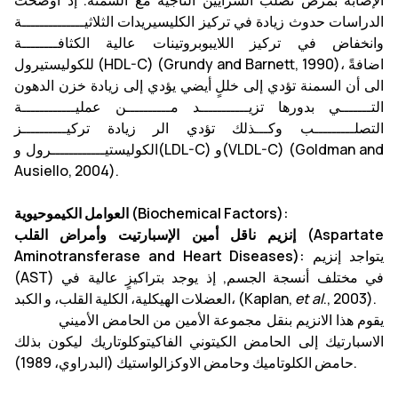
الإصابة بمرض تصلب الشرايين التاجية مع السمنة. إذ أوضحت
الدراسات حدوث زيادة في تركيز الكليسيريدات الثلاثيــــــــــــــة
وانخفاض في تركيز اللايبوبروتينات عالية الكثافــــــــة
للكوليستيرول (HDL-C) (Grundy and Barnett, 1990)، اضافةً
الى أن السمنة تؤدي إلى خللٍ أيضي يؤدي إلى زيادة خزن الدهون
التـــــــي بدورها تزيـــــــــــد مــــــــــن عمليــــــــــــة
التصلـــــــــب وكـــذلك تؤدي الر زيادة تركيــــــــــز
الكوليستيــــــــــــرول و(LDL-C) و(VLDL-C) (Goldman and
Ausiello, 2004).
العوامل الكيموحيوية (Biochemical Factors):
إنزيم ناقل أمين الإسبارتيت وأمراض القلب (Aspartate
يتواجد إنزيم
Aminotransferase and Heart Diseases):
(AST) في مختلف أنسجة الجسم, إذ يوجد بتراكيزٍ عالية في
., 2003).
et al
العضلات الهيكلية، الكلية القلب، و الكبد، (Kaplan,
يقوم هذا الانزيم بنقل مجموعة الأمين من الحامض الأميني
الاسبارتيك إلى الحامض الكيتوني الفاكيتوكلوتاريك ليكون بذلك
حامض الكلوتاميك وحامض الاوكزالواستيك (البدراوي، 1989).