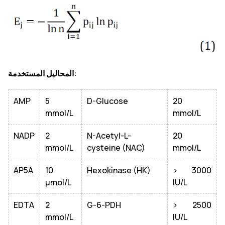
المحاليل المستخدمة:
AMP
5
D-Glucose
20
mmol/L
mmol/L
NADP
2
N-Acetyl-L-
20
mmol/L
cysteine (NAC)
mmol/L
AP5A
10
Hexokinase (HK)
> 3000
µmol/L
IU/L
EDTA
2
G-6-PDH
> 2500
mmol/L
IU/L