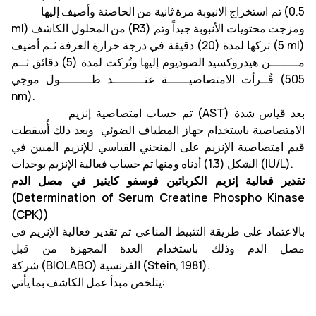
تم استخراج الانبوبة مرة ثانية من الحاضنة وأضيف إليها (0.5
ml) من المحلول الكاشف (R3) ومزجت محتويات الأنبوبة جيداً وتم
تركها لمدة (20) دقيقة في درجة حرارةِ الغرفة ثـم أضيف (5 ml)
مــــــــن هيدروكسيد الصوديوم إليها وتُركت لمدة (5) دقائق ثــم
قُــرأت الامتصاصيــــــة عنـــــــــد طـــــــــول موجي (505
nm).
تم حساب امتصاصية إنزيم (AST) بعد قياس شدة
الامتصاصية باستخدام جهاز المطياف الضوئي وبعد ذلك أُسقطت
قيم امتصاصية الإنزيم على المنحني القياسي للإنزيم المبين في
الشكل (1.3) أدناه ومنها تم حساب فعالية الإنزيم بوحدات (IU/L).
تقدير فعالية إنزيم الكرياتين فوسفو كاينيز في مصل الدم
(
Deter
mination
of
Serum Creatine Phospho Kinase
(CPK))
بالاعتماد على طريقة التثبيط المناعي تم تقدير فعالية الإنزيم في
مصل الدم وذلك باستخدام العدة المجهزة من قبل
.
(Stein, 1981)
الفرنسية
)
BIOLABO
(
شركة
يتلخص مبدأ عمل الكاشف بما يأتي: