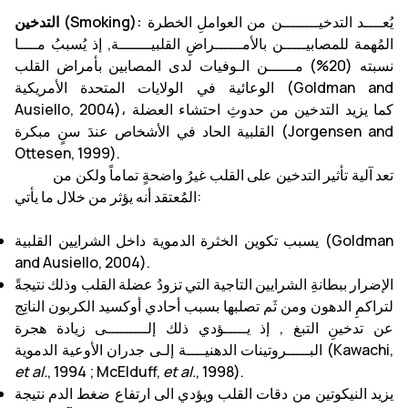
يُعــــد التدخيــــــــن من العواملِ الخطرة
التدخين (Smoking):
المُهمة للمصابيـــــن بالأمــــــراضِ القلبيـــــــة, إذ يُسببُ مــــا
نسبته (20%) مــــــن الـوفيات لدى المصابين بأمراض القلب
الوعائية في الولايات المتحدة الأمريكية (Goldman and
Ausiello, 2004)، كما يزيد التدخين من حدوثِ احتشاء العضلة
القلبية الحاد في الأشخاص عندَ سنٍ مبكرة (Jorgensen and
Ottesen, 1999).
تعد آلية تأثير التدخين على القلب غيرُ واضحةٍ تماماً ولكن من
المُعتقد أنه يؤثر من خلال ما يأتي:
يسبب تكوين الخثرة الدموية داخل الشرايين القلبية (Goldman
and Ausiello, 2004).
الإضرار ببطانةِ الشرايين التاجية التي تزودُ عضلة القلب وذلك نتيجةً
لتراكمِ الدهون ومن ثَم تصلبها بسبب أحادي أوكسيد الكربون الناتِج
عن تدخينِ التبغ , إذ يـــــؤدي ذلك إلـــــــــى زيادة هجرة
البـــــروتينات الدهنيــــة إلـى جدران الأوعية الدموية (Kawachi,
et al.
, 1994 ; McElduff,
et al.
, 1998).
يزيد النيكوتين من دقات القلب ويؤدي الى ارتفاع ضغط الدم نتيجة