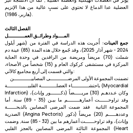
يؤثر في العضلات الهيكلية والعضلة القلبية , كما أن الأنسجة غير
العضلية عدا الدماغ لا تحتوي على نسبٍ عالية من هذا الإنزيم
(هاربر، 1986).
الفصل الثالث
المــــواد وطرائــق العمـــــــــــل
جمع العينات:
أُجريت هذه الدراسة في الفترة من (شهر أيلول
2024 - شهر آذار 2025)، وقد جُمع خلال هذه المدة (85) عينة دم
شملت (70) مريضاً ومريضة من الراقدين في وحدة العناية
المركزة في مستشفى كركوك العام و (15) شخصاً من الأصحاء،
والتي قسمت إلى أربع مجاميع كالآتي:
تضمنت المجموعة الأولى المرضــــــــــــى المصابيــــــــــــن
باحتشـــــــــــاء العضلــــــــــة القلبيــــــــــــــة (Myocardial
Infarction) وكان عـددهـم (30) مريـــــضاً (ذكـــــــور وإناث)،
وقد تراوحــــــت أعمارهــــــــم ما بيـن (35 - 89) سنة. أما
المجموعة الثانية فقد ضمت المرضى المصابين بالذبحــــــة
الصدرية (Angina Pectoris) وعددهـــــم (20) مريضاً (ذكور
وإناث)، وقد تراوحــــــت أعمارهم ما بين (32 - 85) سنة, وضمت
المجموعة الثالثة المرضى المصابين بالعجز القلبي (Heart