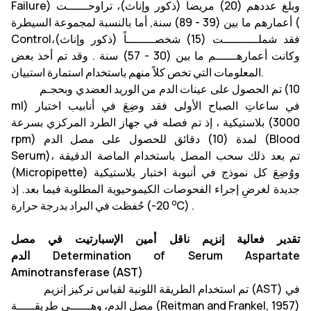
Failure) وبلغ عددهم (20) مريضاً (ذكور وإناث)، تراوحــــــت
أعمارهم ما بين (39 - 89) سنة, أما بالنسبة لمجموعة السيطرة (
Controlفقد شملــــــــــت (15) شخصــــــــاً (ذكور وإناث)،
وكانت أعمارهــــــم ما بين (30 - 57) سنة . وقد تم أخذ بعض
المعلومات التي تخص كلاً منهم باستخدام استمارة استبيان.
تم الحصول على عينات الدم من الوريد العضدي وبحجـم (10
ml) في ساعاتِ الصباح الأولى فقد وضِعَ في أنابيب اختبار
بلاستيكية ، إذ تم فصله في جهاز الطرد المركزي بسرعة (3000
rpm) لمدة (10) دقائق للحصول على مصل الدم (Blood
Serum)، تم بعد ذلك سحب المصل باستخدام الماصة الدقيقة
(Micropipette) ووُضِعَ كل نموذج في أنبوبة اختبار بلاستيكية
جديدة لغرضِ إجراء الفحوصات الكيموحيوية المطلوبة فيما بعد. إذ
o
C) .
حُفظت في البراد بدرجة حرارة (-20
تقدير فعالية إنزيم ناقل أمين الإسبارتيت في مصل
Aspartate
Serum
of
mination
الدم Deter
Aminotransferase (AST)
تم استخدام الطريقة اللونية لقياس تركيز إنزيم (AST) في
مصل الدم، وهــــــي طريقـــــة (Reitman and Frankel, 1957)