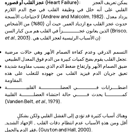
يمكن تعريف العجز
عجز القلب أو قصوره (Heart Failure):
القلبي على أنه خلل في وظيفة القلب في ضخ الدم اللازم
لاحتياجات الأنسجة (Andrew and Malcolm, 1982). يزداد معدل
حدوث عجز القلب مع ازدياد العمر, حيث أن (80%) من الأشخاص
الذين يعانون عجـــــــــــزاً في القلب هم مـن كبار السن (Brisco,
, 2003). إن الأسباب الرئيسية لعجز القلب هي:
et al.
التسمم الدرقي وعدم كفاءة الصمام الأبهر وهي حالات مرضية
تجعل القلب يقوم بضخ كميات كبيرة من الدم فوق المعدل الطبيعي.
ضيق الصمام الأبهر وارتفاع ضغط الدم الذي يسبب مقاومة شديدة
تعيق جريان الدم فيزيد القلب من جهوده للتغلب على هذه
المقاومة.
اضطــــرابات فـــــــــــــي العضلـــــــــــــة القلبيـــــــــــــة
كمـــــــــــا يحدث فـــــــي حالة احتشاء العضلــــــــة القلبية
(Vanden Belt,
et al.
, 1979).
وهناك أسباب كثيرة قد تؤدي إلى الفشل القلبي ولكن بشكلٍ
أقل ومن هذهِ الأسباب عدم انتظام دقات القلب , الإجهاد الشديد,
فقر الدم والحمل، (Guyton and Hall, 2000).