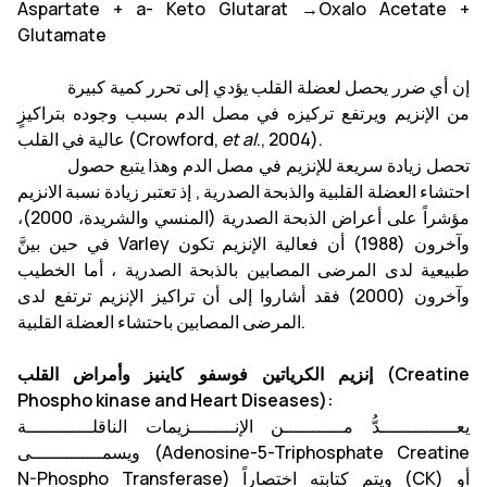
Aspartate + a- Keto Glutarat →Oxalo Acetate +
Glutamate
إن أي ضرر يحصل لعضلة القلب يؤدي إلى تحرر كمية كبيرة
من الإنزيم ويرتفع تركيزه في مصل الدم بسبب وجوده بتراكيزٍ
., 2004).
et al
عالية في القلب (Crowford,
تحصل زيادة سريعة للإنزيم في مصل الدم وهذا يتبع حصول
احتشاء العضلة القلبية والذبحة الصدرية , إذ تعتبر زيادة نسبة الانزيم
مؤشراً على أعراض الذبحة الصدرية (المنسي والشريدة، 2000)،
في حين بينَّ Varley وآخرون (1988) أن فعالية الإنزيم تكون
طبيعية لدى المرضى المصابين بالذبحة الصدرية ، أما الخطيب
وآخرون (2000) فقد أشاروا إلى أن تراكيز الإنزيم ترتفع لدى
المرضى المصابين باحتشاء العضلة القلبية.
إنزيم الكرياتين فوسفو كاينيز وأمراض القلب (Creatine
Phospho kinase and Heart Diseases):
يعــــــــــــــدُّ مـــــــــــن الإنــــــــزيمات الناقلــــــــــــة
ويسمـــــــــــــى (Adenosine-5-Triphosphate Creatine
N-Phospho Transferase) ويتم كتابته اختصاراً (CK) أو