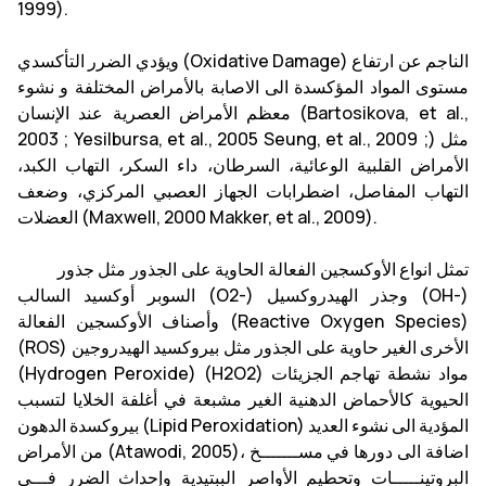
1999).
ويؤدي الضرر التأكسدي (Oxidative Damage) الناجم عن ارتفاع
مستوى المواد المؤكسدة الى الاصابة بالأمراض المختلفة و نشوء
معظم الأمراض العصرية عند الإنسان (Bartosikova, et al.,
2003 ; Yesilbursa, et al., 2005 Seung, et al., 2009 ;) مثل
الأمراض القلبية الوعائية، السرطان، داء السكر، التهاب الكبد،
التهاب المفاصل، اضطرابات الجهاز العصبي المركزي، وضعف
العضلات (Maxwell, 2000 Makker, et al., 2009).
تمثل انواع الأوكسجين الفعالة الحاوية على الجذور مثل جذور
السوبر أوكسيد السالب (O2-) وجذر الهيدروكسيل (OH-)
وأصناف الأوكسجين الفعالة (Reactive Oxygen Species)
(ROS) الأخرى الغير حاوية على الجذور مثل بيروكسيد الهيدروجين
(Hydrogen Peroxide) (H2O2) مواد نشطة تهاجم الجزيئات
الحيوية كالأحماض الدهنية الغير مشبعة في أغلفة الخلايا لتسبب
بيروكسدة الدهون (Lipid Peroxidation) المؤدية الى نشوء العديد
من الأمراض (Atawodi, 2005)، اضافة الى دورها في مســـــــخ
البروتينـــــات وتحطيم الأواصر الببتيدية وإحداث الضرر فـــي