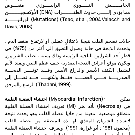
الحامــــــض النـــــووي الرايبــــوزي منقـــوص
الأوكسجيــــــــن (DNA) مما يؤدي إلـــــى حدوث الطفـــــــرات
الوراثيـــــــة (Mutations) (Tsao, et al., 2004 Valacchi and
Davis, 2008).
حالات تضخم القلب نتيجةً لاعتلالٍ عضلي أو لارتفاع ضغط الدم .
وتحدث الذبحة في حالة وصول التضيق إلى أكثر من (75%) في
قطر أحد الشرايين التاجية الرئيسة وذلك بسبب تصلب الشرايين,
ويكون موقع أعراض الذبحة الصدرية خلف عظم القص ويمتد الألم
ليشمل الكتف الأيسر والذراع الأيسر وقـــد تؤثــــر الذبحـــة
الصدريــــة فــــي العضــــد فقــط ولكنهــــا قـــد تصـــل إلى
الرسغ والمرفق (Thadani, 1999).
يمكن
احتشاء العضلة القلبية (Myocardial Infarction):
تعريف احتشاء العضلة القلبية (MI) بأنه نخر (Necrosis) في
منطقةٍ موضعية معينة من خلايا عضلة القلب وهو يحدث نتيجة
لانسداد الشريان المغذي لهـــذه المنطقة من عضلة القلب
(محمود، 1981 ; أبو غرارة، 1991). ويعرف احتشاء العضلة القلبية