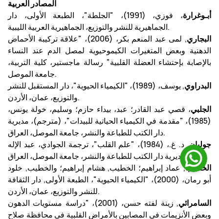
المصادر العربية
أبـوغرارة
، فوزي، (1991)، "الجلطة"، الطبعة الأولى، دار
الجماهيرية للنشر والتوزيع، الجماهيرية العربية الليبية.
البجاري
, لمى عبد المنعم بكر، (2006)، "علاقة تركيبة الأحماض
الدهنية وبعض المتغيرات الكيموحيوية لمصل الدم عند النساء
بالإصابة بإحتشاء العضلة القلبية" رسالة ماجستير، كلية التربية،
جامعة الموصل.
البدراوي
, يوسف، (1989)، "الكيمياء الحيوية"، دار المستقبل للنشر
والتوزيع، عمان، الأردن.
الجلبي
، قصي عبد القادر؛ عبد، بيداء حازم؛ وسليم، خولة يونس،
(1985)، "مقدمة في الكيمياء الحياتية للبيدات"، (مترجم)، مديرية
دار الكتب للطباعة والنشر، جامعة الموصل، العراق.
جوليان
, د. غ.، (1984)، "علم القلب"، ترجمة الجوادي، عبد الإله
احمد, مديرية دار الكتب للطباعة والنشر، جامعة الموصل، العراق.
الخطيب
, عماد إبراهيم؛ الخطيب, هشام إبراهيم؛ والخطيب, خلود
أبو رمان، (2000)، "الكيمياء الحيوية"، الطبعة الأولى, دار الثقافة
للنشر والتوزيع، عمان، الأردن.
السامرائي
, زينة لفته حسن، (2001)، "دراسة مستويات الدهون
وبعض الأنزيمات في المصابين بالأمراض القلبية في محافظة صلاح