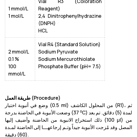
Vial R3 (Coloration
1 mmol/L
Reagent)
1 mol/L
2,4 Dinitrophenylhydrazine
(DNPH)
HCL
Vial R4 (Standard Solution)
2 mmol/L
Sodium Pyruvate
0.1 %
Sodium Mercurothiolate
100
Phosphate Buffer (pH= 7.5)
mmol/L
طريقة العمل (Procedure)
وضع في أنبوبة اختبار (0.5 ml) من المحلول الكاشف (R1)، ثم
o
C) لمدة (5) دقائق. تم بعد
وضعت الأنبوبة في الحاضنة بدرجة (37
ذلك استخراج الانبوبة من الحاضنة وأضيف إليها (100 µl) من
المصل وقد مُزجت الأنبوبة جيداً وتـم إرجاعهـــا إلى الحاضنة لمـدة
(60) دقيقة.