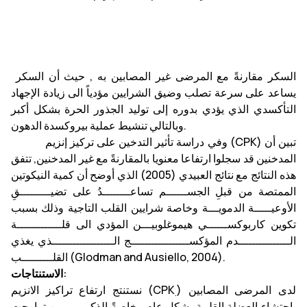
السكر مقارنةً مع المرضى غير المصابين به , حيث أن السكر
يساعد على سرعة تصلب وضيق الشرايين مؤدياً الى زيادة الإجهاد
التأكسدي الذي يؤدي بدوره إلى توليد الجذور الحرة بشكل أكبر
وبالتالي تنشيط عملية بيروكسدة الدهون.
وفي دراسة تأثير التدخين على تركيز إنزيم (CPK) تبين أن
المدخنين قد سجلوا ارتفاعا معنويا بالمقارنةً مع غير المدخنين, تتفق
هذه النتائج مع نتائج العبيدي (2005) الذي أوضح أن كمية النيكوتين
الممتصة من قبلِ الجســــــم تساعــــــــدُ على تضيـــــــــقِ
الأوعيـــــة الدمويـــة وخاصة شرايين القلب التاجية وذلك بسبب
تكوين كاربوكســــــي هيموغلوبيـــن المؤدي الى قلـــــــــــــة
الـــــــــــــــدم المؤكســـــــــــــــــج الــــــــــــــــــذي يغذي
القلـــــــــب (Glodman and Ausiello, 2004).
الاستنتاجات:
) لدى المرضى المصابين
نستنتج ارتفاع تراكيز الانزيم (CPK
.
باحتشاء العضلة القلبية بشكلٍ عام وخاصةً الذكور ممــن تراوحت