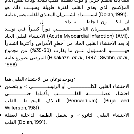
أيضا بأنه تحطم جزئي و موت لعضلة القلب نتيجة نوبات نقص الدم
المؤكسج الذي يغذي القلب لفترة طويلة وسبــب ذلك هو
انســـــداد الشـــريان المغـذي للقلب بصورة تامة (Dolan, 1991).
ان لتكــــــون الجلطـــــــة داخــــــــــــــل
الشـــــــــــــــريان التاجـــــــــــــــي دوراً كبيـراً فـي تولــد
الاحتشاء القلبي الحاد (Acute Myocardial Infarction) (AMI).
إذ يعد الاحتشاء القلبي الحاد من أخطرِ الأمراض وأكثرها انتشاراً
فهـــــــــو المسـؤول عــن ما يقارب (30-35%) من مجموعِ
,
et al.
, 1997 ; Swahn,
et al.
المرضى بصورةٍ عامة (Hisakazn,
1998).
ويوجد نوعان من الاحتشاء القلبي هما:
الاحتشاء القلبي الكلـــــــــــــي أو الرئيســــــــــي :- و يتضمن
احتشاء عضلـــــــــة القلـــــــــــب بأكملها حتــــــــــــى
الغـلاف المحيــط بالقلب (Pericardium) (Buja and
Willerson, 1981).
الاحتشاء القلبي الثانوي:- و يشمل الطبقة الداخلية لعضلة
القلب (Dolan, 1991).