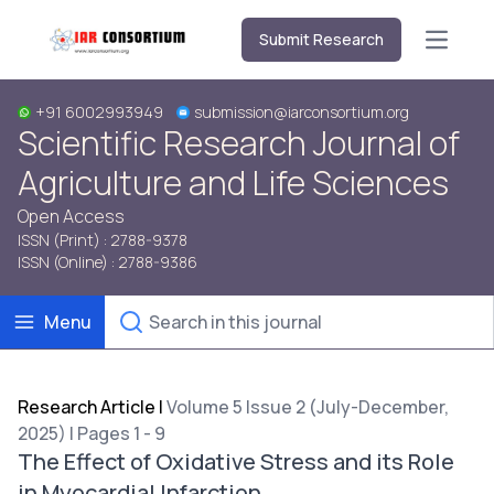
Submit Research
Open m
+91 6002993949
submission@iarconsortium.org
Scientific Research Journal of
Agriculture and Life Sciences
Open Access
ISSN (Print) : 2788-9378
ISSN (Online) : 2788-9386
Menu
Research Article
|
Volume 5 Issue 2 (July-December,
2025) | Pages 1 - 9
The Effect of Oxidative Stress and its Role
in Myocardial Infarction