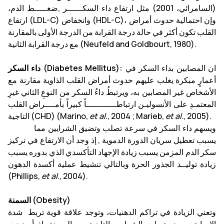
(السامرائي، 2001) مثل ارتفاع داء السكــــــر ,ضغـــــط الدم،
ارتفاع (LDL-C) وانخفاض (HDL-C)، وإن احتمالية حدوث أمراض
القلب تكون أكثر في حالة درجة القرابة من الدرجة الأولى بالمقارنة
مع درجة القرابة الثانية (Neufeld and Goldbourt, 1980).
ان المصابين بداء السكر في
داء السكر (Diabetes Mellitus):
أعمارٍ مبكرة يغلب عليهم حدوث أمراض القلب الذاوية مقارنة مع
الأشخاص غير المصابين به، ويرتبطُ داءُ السكر من النوعِ الثاني غيرِ
المعتمـدِ على الأنسوليـن ارتباطــــــــــــاً كبيراً بأمــــراض القلب
, 2005).
et al.
, 2004 ; Marieb,
et al.
التاجية (CHD) (Marino,
ويسهم داء السكر في سرعة تصلب وتضيق الشرايين مما
يسبب تعطيل سريان الدورة الدموية , إذ وجد أن الارتفاع في تركيز
سكر الدم المزمن يسبب زيادة الإجهاد التأكسدي الذي بدوره يسبب
زيادة توليــد الجذور الحرة وبالتالي تنشيط عملية أكسدة الدهون
(Phillips,
et al.
, 2004).
السمنة (Obesity)
وتعني الزيادة في تراكم الدهنيات، وتوجد علاقة قوية تربط شدة