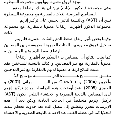
توجد فروق معنوية بينها وبين مجموعة السيطرة.
وفي مجموعة (الذكور+الإناث) تبينَ أن هنالك ارتفاعا معنويا
للمجاميع المرضية الثلاث بالمقارنة مع مجموعة السيطرة.
وبالنسبة لتأثير الجنس على تركيز إنزيم (AST) تبين أن
مجموعة الذكور أظهرت ارتفاعا معنويا بالمقارنة مع مجموعة
الاناث.
وفيما يخص تأثير ارتفاع ضغط الدم والفئات العمرية فلم يتم
تسجيل فروق معنوية بين الفئات العمرية المدروسة وبين المصابينَ
بارتفاعِ ضغط الدم وغير المصابينَ بهِ.
كما بينت النتائج أن المصابين بداء السكر قد أظهروا ارتفاعاً
معنوياً بالمقارنة مع غير المصابين. و كذلك بالنسبة للمدخنين فقد
بينت النتائج ارتفاعا معنوياً لديهم بالمقارنةً مع غير المدخنين.
تتفـــق نتـــــــــائج هــــــــــذه الدراســــــــــة مع نتائج كلاً
من الســــــــامرائي (2001) و Crawford وآخرين (2004) و
العبيدي (2005). فقد أوضحت هذه الدراسات زيادة تركيز إنزيم
(AST) لدى المصابين بالذبحة الصدرية و الاحتشاء القلبي. يكون
تركيزُ الإنزيم منخفضاً في الحالات العادية ولكن نجد أن هذه
الإنزيمات تتحرر وتنطلق إلى مصل الدم بعد حدوث تحطم شديد
للخلايا كما في عضلة القلب عند الاصابة بالذبحة الصدرية و الاحتشاء