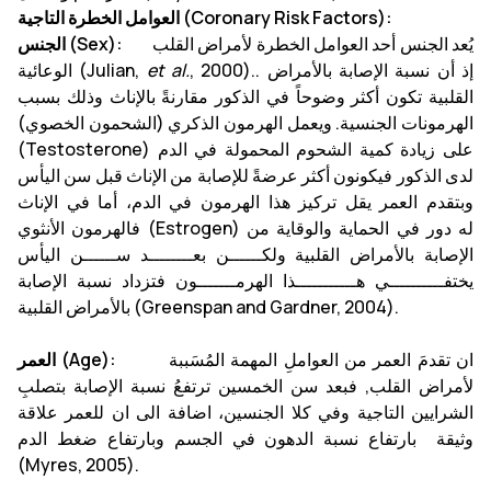
العوامل الخطرة التاجية (Coronary Risk Factors):
يُعد الجنس أحد العوامل الخطرة لأمراض القلب
الجنس (Sex):
, 2000).. إذ أن نسبة الإصابة بالأمراض
et al.
الوعائية (Julian,
القلبية تكون أكثر وضوحاً في الذكور مقارنةً بالإناث وذلك بسبب
الهرمونات الجنسية. ويعمل الهرمون الذكري (الشحمون الخصوي)
(Testosterone) على زيادة كمية الشحوم المحمولة في الدم
لدى الذكور فيكونون أكثر عرضةً للإصابة من الإناث قبل سن اليأس
وبتقدم العمر يقل تركيز هذا الهرمون في الدم، أما في الإناث
فالهرمون الأنثوي (Estrogen) له دور في الحماية والوقاية من
الإصابة بالأمراض القلبية ولكــــــن بعــــــــد ســــــن اليأس
يختفــــــــــي هـــــــــــذا الهرمـــــــون فتزداد نسبة الإصابة
بالأمراض القلبية (Greenspan and Gardner, 2004).
ان تقدمَ العمر من العواملِ المهمة المُسَببة
العمر (Age):
لأمراض القلب, فبعد سن الخمسين ترتفعُ نسبة الإصابة بتصلبِ
الشرايين التاجية وفي كلا الجنسين، اضافة الى ان للعمر علاقة
وثيقة بارتفاع نسبة الدهون في الجسم وبارتفاع ضغط الدم
(Myres, 2005).