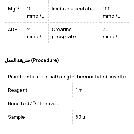
+2
Mg
10
Imidazole acetate
100
mmol/L
mmol/L
ADP
2
Creatine
30
mmol/L
phosphate
mmol/L
طريقة العمل (Procedure):
Pipette into a 1 cm pathlength thermostated cuvette
Reagent
1 ml
o
Bring to 37
C then add
Sample
50 µl