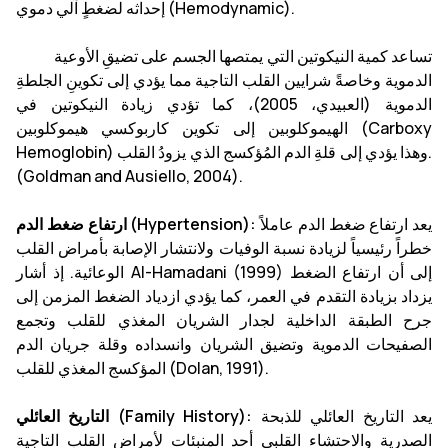
إحداثه لضغطٍ آلي دموي (Hemodynamic).
تساعد كمية النيكوتين التي يمتصها الجسم على تضيقِ الأوعية
الدموية وخاصةً شرايين القلب التاجية مما يؤدي إلى تكوينِ الجلطةِ
الدموية (العبيدي، 2005)، كما تؤدي زيادة النيكوتين في
الهيموكلوبين إلى تكوين كاربوكسي هيموكلوبين (Carboxy
Hemoglobin) وهذا يؤدي إلى قلةِ الدم المُؤكسج الذي يزودُ القلب.
(Goldman and Ausiello, 2004).
يعد ارتفاع ضغط الدم عاملاً
ارتفاع ضغط الدم (Hypertension):
خطراً رئيسياً لزيادة نسبة الوفيات ولانتشار الإصابة بأمراض القلب
الوعائية. إذ أشار Al-Hamadani (1999) إلى أن ارتفاع الضغط
يزداد بزيادة التقدم في العمر، كما يؤدي ازدياد الضغط المزمن إلى
جرح الطبقة الداخلية لجدار الشريان المغذي للقلب وتجمع
الصفيحات الدموية وتضيق الشريان وانسداده وقلة جريان الدم
المؤكسج المغذي للقلب (Dolan, 1991).
يعد التاريخ العائلي للذبحة
التاريخ العائلي (Family History):
الصدرية والاحتشاء القلبي أحد المنبئات لأمراض القلب التاجية