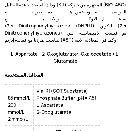
)
BIOLABO
وذلك باستخدام عدة التحليل (Kit) المجهزة من شركة (
الفرنسيــــــــــة، وتتضمن هــــــــــــذه الطريقـــــــــــــــــة
تفاعــــــــــل الاوكــــــــــــــــــــزالات مــــــــــــــــــــــــع
(2,4 Dinitrophenylhydrazine (DNPH)) لتكوين (2,4
Dinitrophenylhydrazones) ثم قيست الامتصاصية التي
تتناسب طردياً مع فعالية إنزيم (AST) وكما في المعادلة الآتية:
L-Aspartate + 2-Oxoglutarate⇆Oxaloacetate + L-
Glutamate
المحاليل المستخدمة:
Vial R1 (GOT Substrate)
85 mmol/L
Phosphate Buffer (pH= 7.5)
200
L-Aspartate
mmol/L
2-Oxoglutarate
2 mmol/L