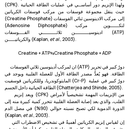
(CPK). ولهذا الإنزيم دور أساســي في عمليات الطاقة الحياتية
حيث ينقل مجموعة فوسفات من مركب فوسفات الكرياتين
(Creatine Phosphate) إلى مركب الادينوسين ثنائي الفوسفات
(Adenosine Diphosphate) لتكــــــوين مركب
ادينوسيــــــــــن ثلاثــــــــــي الفــــوسفات (ATP)
., 2003).
et al
والكرياتيـــــن (Kaplan,
Creatine + ATP⇆Creatine Phosphate + ADP
ان لمركب أدينوسين ثلاثي الفوسفات (ATP) دورٌ كبير في تحرير
الطاقة. فهو يُعدُّ مصدر الطاقة الأول للعضلة القلبية ويوجد في
المايتوكوندريا، ولللكرياتين فوسفيت (Cr-P) دورٌ كبير في عملية
الطاقة الحياتية داخل الجسم (Chatterjea and Shinde, 2005).
ويعد إنزيم (CPK) من الإنزيمات المهمة تشخيصياً لأمراض
القلب، والذي بعد إصابة العضلة القلبية تتحرر كمية كبيرة منه إلى
الدورة الدموية لكي تصبح نسبته حوالي (90%) في مصل الدم
(Kaplan,
et al
., 2003).
إن لقياس إنزيم الكرياتين أهميةٌ في تشخيص الاضطراب التي