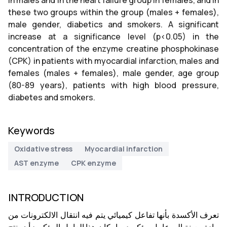
in males and in the heart failure group in females, and in
these two groups within the group (males + females),
male gender, diabetics and smokers. A significant
increase at a significance level (p<0.05) in the
concentration of the enzyme creatine phosphokinase
(CPK) in patients with myocardial infarction, males and
females (males + females), male gender, age group
(80-89 years), patients with high blood pressure,
diabetes and smokers.
Keywords
Oxidative stress
Myocardial infarction
AST enzyme
CPK enzyme
INTRODUCTION
تعرف الأكسدة بأنها تفاعل كيميائي يتم فيه انتقال الالكترونات من