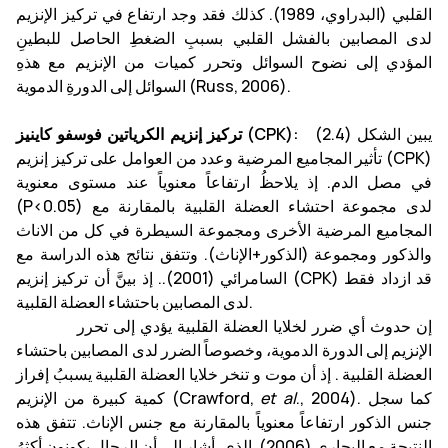
القلبي (البدراوي، 1989). كذلك فقد وجد ارتفاع في تركيز الإنزيم
لدى المصابين بالفشل القلبي بسببِ الضغطِ الحاصل للبطينِ
المؤدي إلى نضوح السوائل وتحرر كميات من الإنزيم مع هذهِ
السوائل إلى الدورةِ الدموية (Russ, 2006).
يبين الشكل (2.4)
تركيز إنزيم الكرياتين فوسفو كاينيز (CPK):
تأثير المجاميع المرضية وعدد من العوامل على تركيز إنزيم (CPK)
في مصل الدم. إذ يلاحظُ ارتفاعاً معنوياً عند مستوى معنوية
(P<0.05) لدى مجموعة احتشاء العضلة القلبية بالمقارنة مع
المجاميع المرضية الأخرى ومجموعة السيطرة في كل من الاناث
والذكور ومجموعة (الذكور+الإناث). وتتفق نتائج هذه الدراسة مع
السامرائي (2001).. إذ بينَّ أن تركيز إنزيم (CPK) قد ازداد فقط
لدى المصابين باحتشاء العضلة القلبية.
إن حدوث أي ضرر لخلايا العضلة القلبية يؤدي إلى تحرر
الإنزيم إلى الدورة الدموية، وخصوصاً الضرر لدى المصابين باحتشاء
العضلة القلبية . إذ أن موت و تنخر خلايا العضلة القلبية يسببُ إفراز
., 2004). كما سجل
et al
كمية كبيرة من الإنزيم (Crawford,
جنس الذكور ارتفاعاً معنوياً بالمقارنة مع جنس الإناث. تتفق هذه
النتيجة مع البجاري (2006). الذي أشار إلى أن الرجال يكونون أكثرُ