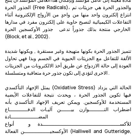
مادة معينة إلى عامل مؤكسد وبإمكان هذا العامل المؤكسد أن ينتج
الجذور الحرة (Free Radicals)، والجذور الحرة هي جزيئات تم
انتزاع إلكترون واحد منها من واحدٍ من الأزواج الإلكترونية أثناء
التفاعلات الكيميائية لتصبح حاوية على إلكترون مفرد في مدارها
الخارجي منتجة بذلك جذوراً تدعى جذور الأوكسجين الحرة
(Block, et al., 2002).
تتميز الجذور الحرة بكونها متهيجة وغير مستقرة , وبكونها شديدة
الألفة للتفاعل مع الجزيئات الحيوية في الجسم وبذا فهي تحاول
العودة إلى حالة الازدواج عن طريق أخذ الالكترونات من الجزيئات
الاخرى لتؤدي إلى تكون جذور حرة متعاقبة ومتسلسلة .
يمثل الإجهاد التأكسدي (Oxidative Stress) الحالة التي يزداد
فيها تكوين الجذور الحرة ، ويحدث نتيجة للتفاعلات الأيضية
المستخدمة للأوكسجين. ويمكن تعريف الإجهاد التأكسدي بأنه
اضطراب التــــــــــوازن بيـــــــن آليـات الدفــــــــــــاع
المضــــــــــــــــــادة
للأكســـــــــــــــــــــــــــــــــــــــــــــــــــدة و أنواع
الأوكسجيـــــــــــــــــن الفعالة (Halliwell and Gutteridge,